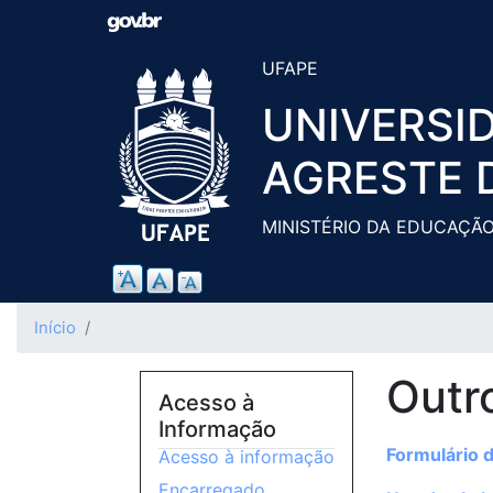
UFAPE
UNIVERSI
AGRESTE 
MINISTÉRIO DA EDUCAÇÃ
Início
Outr
Acesso à
Informação
Formulário 
Acesso à informação
Encarregado