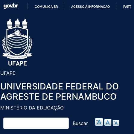
Pular
COMUNICA BR
ACESSO À INFORMAÇÃO
PARTI
para
IR
o
PARA
conteúdo
O
principal
CONTEÚDO
UFAPE
UNIVERSIDADE FEDERAL DO
AGRESTE DE PERNAMBUCO
MINISTÉRIO DA EDUCAÇÃO
Buscar
Buscar