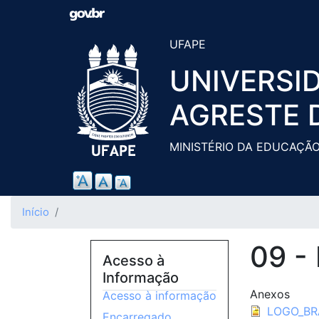
UFAPE
UNIVERSI
AGRESTE 
MINISTÉRIO DA EDUCAÇÃ
Início
09 -
Acesso à
Informação
Anexos
Acesso à informação
LOGO_BR
Encarregado