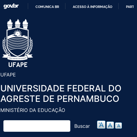
Pular
COMUNICA BR
ACESSO À INFORMAÇÃO
PARTI
para
IR
o
PARA
conteúdo
O
principal
CONTEÚDO
UFAPE
UNIVERSIDADE FEDERAL DO
AGRESTE DE PERNAMBUCO
MINISTÉRIO DA EDUCAÇÃO
Buscar
Buscar