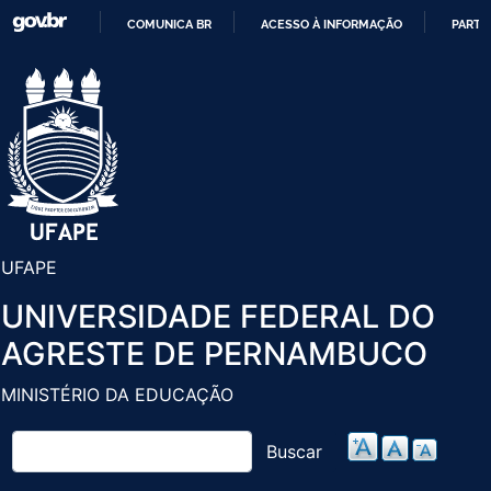
Pular
COMUNICA BR
ACESSO À INFORMAÇÃO
PARTI
para
IR
o
PARA
conteúdo
O
principal
CONTEÚDO
UFAPE
UNIVERSIDADE FEDERAL DO
AGRESTE DE PERNAMBUCO
MINISTÉRIO DA EDUCAÇÃO
Buscar
Buscar