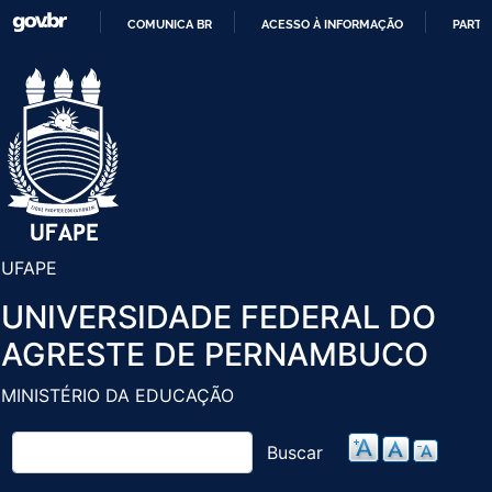
Pular
COMUNICA BR
ACESSO À INFORMAÇÃO
PARTI
para
IR
o
PARA
conteúdo
O
principal
CONTEÚDO
UFAPE
UNIVERSIDADE FEDERAL DO
AGRESTE DE PERNAMBUCO
MINISTÉRIO DA EDUCAÇÃO
Buscar
Buscar