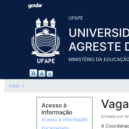
UFAPE
UNIVERSI
AGRESTE 
MINISTÉRIO DA EDUCAÇÃ
Início
Vaga
Acesso à
Informação
Enviado por
An
Acesso à informação
A Coordenad
Encarregado