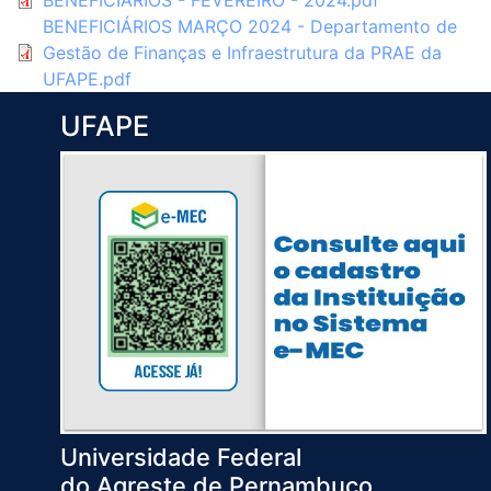
BENEFICIÁRIOS - FEVEREIRO - 2024.pdf
BENEFICIÁRIOS MARÇO 2024 - Departamento de
Gestão de Finanças e Infraestrutura da PRAE da
UFAPE.pdf
UFAPE
Universidade Federal
do Agreste de Pernambuco