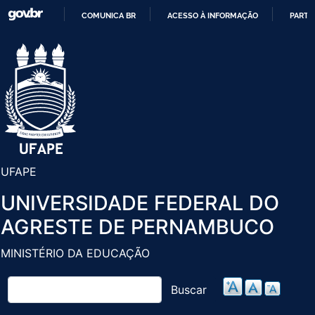
Pular
COMUNICA BR
ACESSO À INFORMAÇÃO
PARTI
para
IR
o
PARA
conteúdo
O
principal
CONTEÚDO
UFAPE
UNIVERSIDADE FEDERAL DO
AGRESTE DE PERNAMBUCO
MINISTÉRIO DA EDUCAÇÃO
Buscar
Buscar