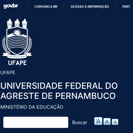
Pular
COMUNICA BR
ACESSO À INFORMAÇÃO
PARTI
para
IR
o
PARA
conteúdo
O
principal
CONTEÚDO
UFAPE
UNIVERSIDADE FEDERAL DO
AGRESTE DE PERNAMBUCO
MINISTÉRIO DA EDUCAÇÃO
Buscar
Buscar