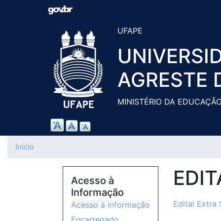
UFAPE
UNIVERSI
AGRESTE 
MINISTÉRIO DA EDUCAÇÃ
Início
EDIT
Acesso à
Informação
Edital Extra
Acesso à informação
Encarregado