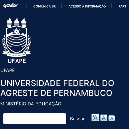
Pular
COMUNICA BR
ACESSO À INFORMAÇÃO
PARTI
para
IR
o
PARA
conteúdo
O
principal
CONTEÚDO
UFAPE
UNIVERSIDADE FEDERAL DO
AGRESTE DE PERNAMBUCO
MINISTÉRIO DA EDUCAÇÃO
Buscar
Buscar