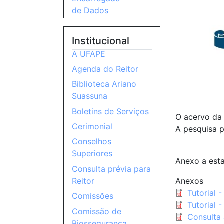
de Dados
Institucional
A UFAPE
Agenda do Reitor
Biblioteca Ariano
Suassuna
Boletins de Serviços
O acervo da 
Cerimonial
A pesquisa p
Conselhos
Superiores
Anexo a esta
Consulta prévia para
Anexos
Reitor
Tutorial 
Comissões
Tutorial 
Comissão de
Consulta 
Biossegurança