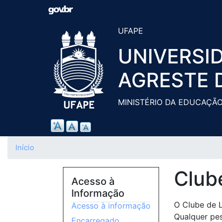
UFAPE
UNIVERSI
AGRESTE 
MINISTÉRIO DA EDUCAÇÃ
Início
Club
Acesso à
Informação
O Clube de L
Acesso à informação
Qualquer pes
Encarregado