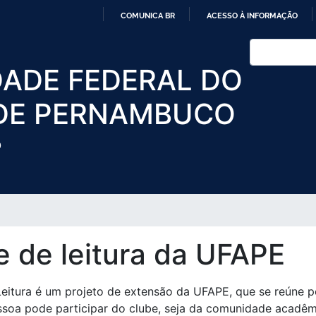
Pular
COMUNICA BR
ACESSO À INFORMAÇÃO
para
IR
o
Buscar
PARA
conteúdo
DADE FEDERAL DO
O
principal
CONTEÚDO
DE PERNAMBUCO
O
e de leitura da UFAPE
eitura é um projeto de extensão da UFAPE, que se reúne per
soa pode participar do clube, seja da comunidade acadêmi