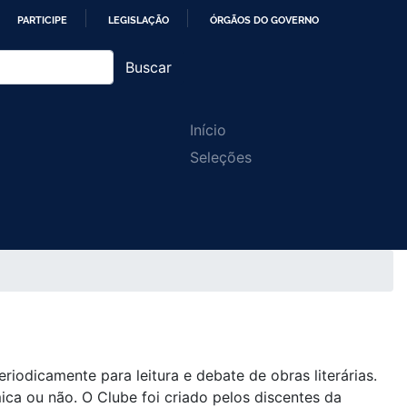
PARTICIPE
LEGISLAÇÃO
ÓRGÃOS DO GOVERNO
Buscar
Main
Início
Seleções
navigation
iodicamente para leitura e debate de obras literárias.
ca ou não. O Clube foi criado pelos discentes da