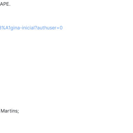
FAPE.
3%A1gina-inicial?authuser=0
Martins;