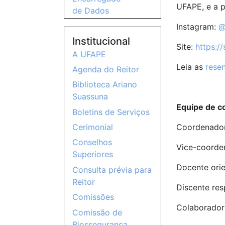
UFAPE, e a p
de Dados
Instagram:
@
Institucional
Site:
https:/
A UFAPE
Leia as
rese
Agenda do Reitor
Biblioteca Ariano
Suassuna
Equipe de c
Boletins de Serviços
Coordenadora
Cerimonial
Conselhos
Vice-coorde
Superiores
Docente orie
Consulta prévia para
Reitor
Discente res
Comissões
Colaboradora
Comissão de
Biossegurança