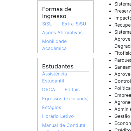
Sistema
Formas de
Preserv
Ingresso
Impact
SiSU
Extra-SiSU
Recuper
Sistem
Ações Afirmativas
Aprove
Mobilidade
Degrad
Acadêmica
Fitofis
Parques
Estudantes
Saneam
Assistência
Aprovei
Estudantil
Control
Polític
DRCA
Editais
Empree
Egressos (ex-alunos)
Agrone
Estágios
Adminis
Gestão 
Horário Letivo
Economi
Manual de Conduta
Crédito