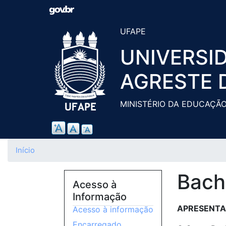
UFAPE
UNIVERSI
AGRESTE 
MINISTÉRIO DA EDUCAÇÃ
Início
Bach
Acesso à
Informação
APRESENT
Acesso à informação
Encarregado