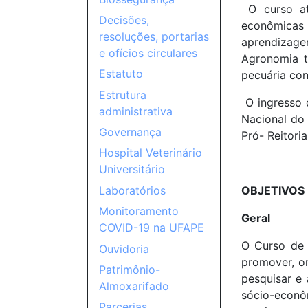
O curso at
Decisões,
econômicas 
resoluções, portarias
aprendizagem
e ofícios circulares
Agronomia t
Estatuto
pecuária con
Estrutura
O ingresso 
administrativa
Nacional do 
Governança
Pró- Reitori
Hospital Veterinário
Universitário
OBJETIVOS
Laboratórios
Monitoramento
Geral
COVID-19 na UFAPE
O Curso de 
Ouvidoria
promover, or
Patrimônio-
pesquisar e
Almoxarifado
sócio-econôm
Parcerias