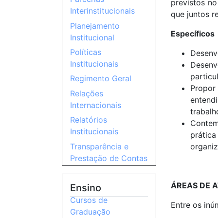
previstos n
Interinstitucionais
que juntos r
Planejamento
Específicos
Institucional
Políticas
Desenvo
Institucionais
Desenv
particu
Regimento Geral
Propor
Relações
entendi
Internacionais
trabalh
Relatórios
Contemp
Institucionais
prática
Transparência e
organiz
Prestação de Contas
ÁREAS DE 
Ensino
Cursos de
Entre os inú
Graduação