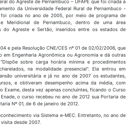
eral do Agreste de Pernambuco – UFAPE que foi criada a
bramento da Universidade Federal Rural de Pernambuco -
foi criada no ano de 2005, por meio de programa de
este Meridional de Pernambuco, dentro de uma área
 do Agreste e Sertão, inseridos entre os estados de
04 e pela Resolução CNE/CES nº 01 de 02/02/2006, que
uação em Engenharia Agronômica ou Agronomia e dá outras
"Dispõe sobre carga horária mínima e procedimentos
charelados, na modalidade presencial". Ela entrou em
ão universitária e já no ano de 2007 os estudantes,
Cursos, e obtiveram desempenho acima da média, com
do Exame, desta vez apenas concluintes, ficando o Curso
 Enade, o curso recebeu no ano de 2012 sua Portaria de
ria Nº 01, de 6 de janeiro de 2012.
Reconhecimento via Sistema e-MEC. Entretanto, no ano de
 visita desde 2007.