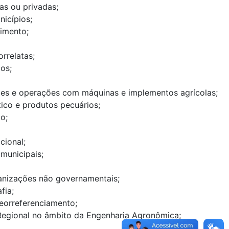
as ou privadas;
nicípios;
vimento;
rrelatas;
os;
ções e operações com máquinas e implementos agrícolas;
ico e produtos pecuários;
io;
cional;
municipais;
anizações não governamentais;
fia;
eorreferenciamento;
 Regional no âmbito da Engenharia Agronômica;