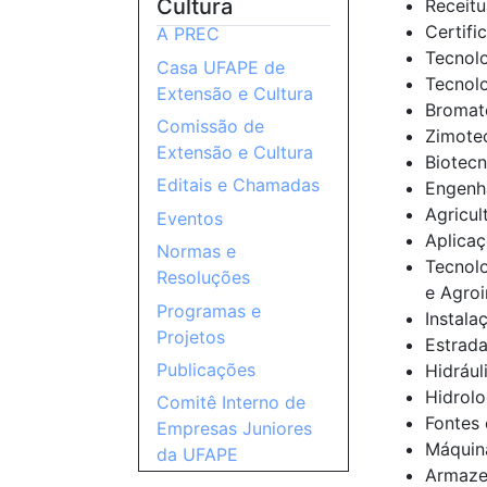
Cultura
Receitu
Certifi
A PREC
Tecnolo
Casa UFAPE de
Tecnolo
Extensão e Cultura
Bromat
Comissão de
Zimotec
Extensão e Cultura
Biotecn
Editais e Chamadas
Engenha
Agricul
Eventos
Aplicaç
Normas e
Tecnolo
Resoluções
e Agroi
Programas e
Instala
Projetos
Estrada
Publicações
Hidrául
Hidrolo
Comitê Interno de
Fontes 
Empresas Juniores
Máquin
da UFAPE
Armaze