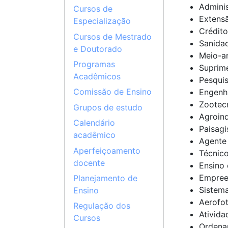
Adminis
Cursos de
Extensã
Especialização
Crédito
Cursos de Mestrado
Sanidad
e Doutorado
Meio-am
Programas
Suprime
Acadêmicos
Pesquis
Comissão de Ensino
Engenha
Zootecn
Grupos de estudo
Agroind
Calendário
Paisagi
acadêmico
Agente 
Aperfeiçoamento
Técnico
docente
Ensino 
Empree
Planejamento de
Sistema
Ensino
Aerofot
Regulação dos
Ativida
Cursos
Ordenam