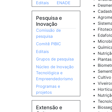
Editais
ENADE
Desmem
Cadastr
Agromet
Pesquisa e
Sistema
Inovação
Fitotec
Comissão de
Edafolo
pesquisa
Microbi
Comitê PIBIC
Química
Editais
Nutriçã
Grupos de pesquisa
Plantas
Biometr
Núcleo de Inovação
Sement
Tecnológica e
Cultiv
Empreendedorismo
Viveiro
Programas e
Horticu
projetos
Nutriçã
Tecnolo
Extensão e
Biosseg