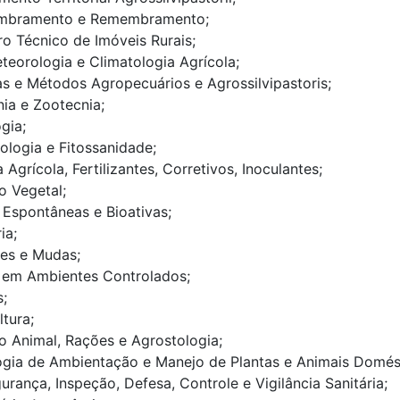
bramento e Remembramento;
o Técnico de Imóveis Rurais;
eorologia e Climatologia Agrícola;
s e Métodos Agropecuários e Agrossilvipastoris;
nia e Zootecnia;
gia;
ologia e Fitossanidade;
 Agrícola, Fertilizantes, Corretivos, Inoculantes;
o Vegetal;
 Espontâneas e Bioativas;
ia;
es e Mudas;
o em Ambientes Controlados;
s;
ltura;
o Animal, Rações e Agrostologia;
gia de Ambientação e Manejo de Plantas e Animais Domésti
urança, Inspeção, Defesa, Controle e Vigilância Sanitária;