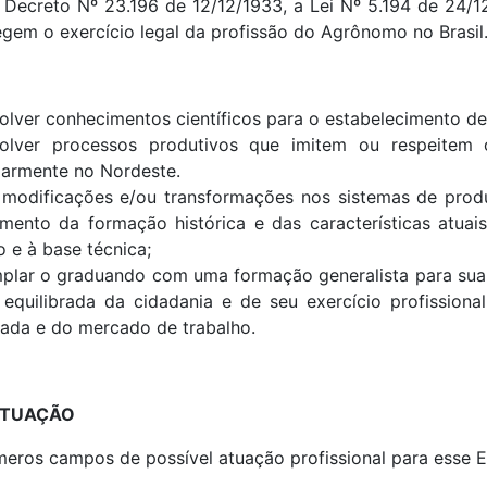
o Decreto Nº 23.196 de 12/12/1933, a Lei Nº 5.194 de 24
egem o exercício legal da profissão do Agrônomo no Brasil
lver conhecimentos científicos para o estabelecimento de 
olver processos produtivos que imitem ou respeitem o
larmente no Nordeste.
 modificações e/ou transformações nos sistemas de prod
mento da formação histórica e das características atuai
o e à base técnica;
lar o graduando com uma formação generalista para sua pa
 equilibrada da cidadania e de seu exercício profission
ada e do mercado de trabalho.
ATUAÇÃO
meros campos de possível atuação profissional para esse