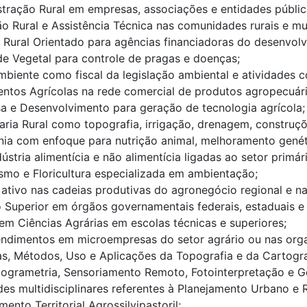
tração Rural em empresas, associações e entidades públic
o Rural e Assistência Técnica nas comunidades rurais e mu
 Rural Orientado para agências financiadoras do desenvol
e Vegetal para controle de pragas e doenças;
biente como fiscal da legislação ambiental e atividades co
ntos Agrícolas na rede comercial de produtos agropecuári
a e Desenvolvimento para geração de tecnologia agrícola;
ria Rural como topografia, irrigação, drenagem, constru
ia com enfoque para nutrição animal, melhoramento genét
ústria alimentícia e não alimentícia ligadas ao setor primár
smo e Floricultura especializada em ambientação;
ativo nas cadeias produtivas do agronegócio regional e na
 Superior em órgãos governamentais federais, estaduais e 
em Ciências Agrárias em escolas técnicas e superiores;
ndimentos em microempresas do setor agrário ou nas org
s, Métodos, Uso e Aplicações da Topografia e da Cartogra
ogrametria, Sensoriamento Remoto, Fotointerpretação e G
des multidisciplinares referentes à Planejamento Urbano e
ento Territorial Agrossilvipastoril;