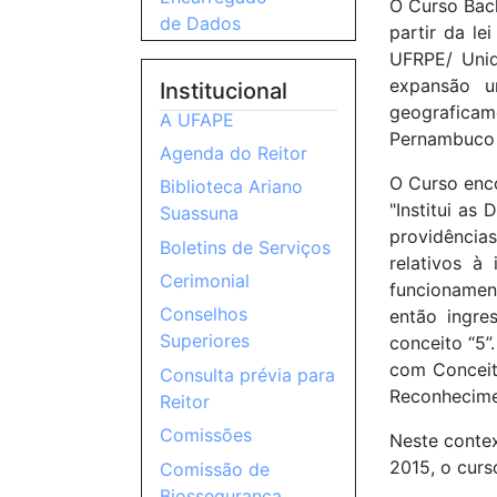
O Curso Bac
de Dados
partir da l
UFRPE/ Unid
expansão u
Institucional
geograficam
A UFAPE
Pernambuco 
Agenda do Reitor
O Curso enc
Biblioteca Ariano
"Institui as
Suassuna
providência
Boletins de Serviços
relativos à
Cerimonial
funcionamen
Conselhos
então ingre
Superiores
conceito “5”
com Conceito
Consulta prévia para
Reconhecimen
Reitor
Comissões
Neste contex
2015, o curs
Comissão de
Biossegurança