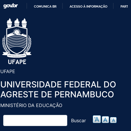
Pular
COMUNICA BR
ACESSO À INFORMAÇÃO
PARTI
para
IR
o
PARA
conteúdo
O
principal
CONTEÚDO
UFAPE
UNIVERSIDADE FEDERAL DO
AGRESTE DE PERNAMBUCO
MINISTÉRIO DA EDUCAÇÃO
Buscar
Buscar