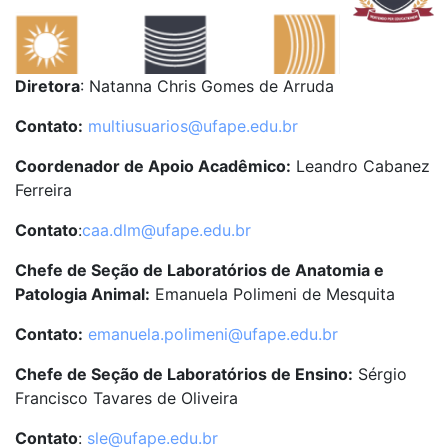
Diretora
: Natanna Chris Gomes de Arruda
Contato:
multiusuarios@ufape.edu.br
Coordenador de Apoio Acadêmico:
Leandro Cabanez
Ferreira
Contato
:
caa.dlm@ufape.edu.br
Chefe de Seção de Laboratórios de Anatomia e
Patologia Animal:
Emanuela Polimeni de Mesquita
Contato:
emanuela.polimeni@ufape.edu.br
Chefe de Seção de Laboratórios de Ensino:
Sérgio
Francisco Tavares de Oliveira
Contato
:
sle@ufape.edu.br