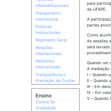
para partici
Interinstitucionais
da UFAPE.
Planejamento
A participa
Institucional
partes envol
Políticas
Institucionais
Como aconte
Regimento Geral
As sessões s
será lavrad
Relações
procedimento
Internacionais
Relatórios
Quando um c
Institucionais
A mediação n
Transparência e
I – Quando u
Prestação de Contas
II – Quando 
III – Em denú
IV – Em caso
Ensino
V – Quando h
Cursos de
Graduação