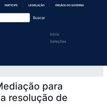
PARTICIPE
LEGISLAÇÃO
ÓRGÃOS DO GOVERNO
Buscar
Main
Início
Seleções
navigation
Mediação para
 a resolução de