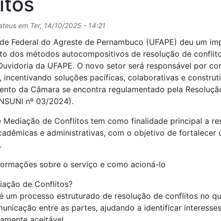
itos
ateus
em
Ter, 14/10/2025 - 14:21
ade Federal do Agreste de Pernambuco (UFAPE) deu um imp
to dos métodos autocompositivos de resolução de conflit
Ouvidoria da UFAPE. O novo setor será responsável por c
, incentivando soluções pacíficas, colaborativas e construti
ento da Câmara se encontra regulamentado pela Resoluç
ONSUNI nº 03/2024).
Mediação de Conflitos tem como finalidade principal a res
cadêmicas e administrativas, com o objetivo de fortalecer
.
nformações sobre o serviço e como acioná-lo
iação de Conflitos?
 um processo estruturado de resolução de conflitos no qu
omunicação entre as partes, ajudando a identificar interess
amente aceitável.