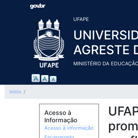
UFAPE
UNIVERSI
AGRESTE 
MINISTÉRIO DA EDUCAÇÃ
Início
UFAP
Acesso à
Informação
prom
Acesso à informação
Encarregado