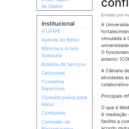
confl
de Dados
Enviado por
m
Institucional
A Universid
A UFAPE
fortalecimen
vinculada à 
Agenda do Reitor
universidade
Biblioteca Ariano
O funcionam
Suassuna
anterior (C
Boletins de Serviços
A Câmara de 
Cerimonial
atividades a
Conselhos
colaborativo
Superiores
Principais i
Consulta prévia para
Reitor
O que é Med
Comissões
A mediação é
facilita a c
Comissão de
acordo mutu
Biossegurança