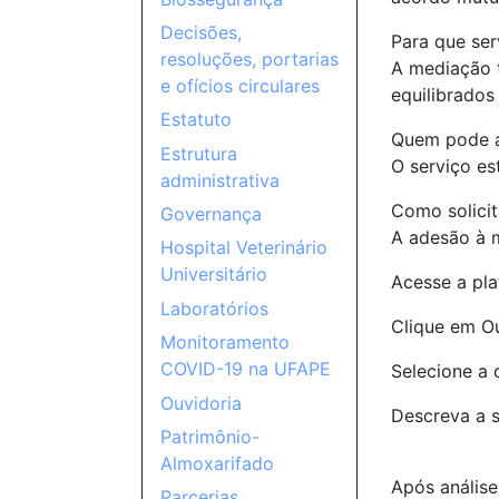
Decisões,
Para que ser
resoluções, portarias
A mediação 
e ofícios circulares
equilibrado
Estatuto
Quem pode a
Estrutura
O serviço e
administrativa
Como solici
Governança
A adesão à m
Hospital Veterinário
Universitário
Acesse a pla
Laboratórios
Clique em Ou
Monitoramento
COVID-19 na UFAPE
Selecione a 
Ouvidoria
Descreva a s
Patrimônio-
Almoxarifado
Após análise
Parcerias