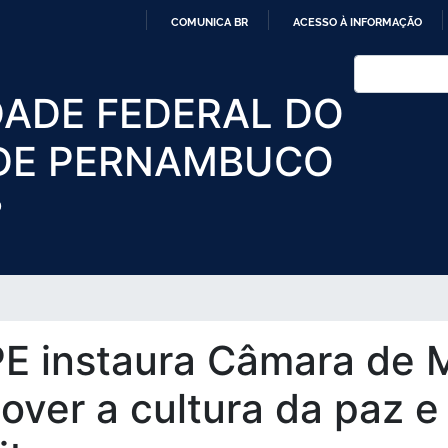
Pular
COMUNICA BR
ACESSO À INFORMAÇÃO
para
IR
o
Buscar
PARA
conteúdo
DADE FEDERAL DO
O
principal
CONTEÚDO
DE PERNAMBUCO
O
E instaura Câmara de 
over a cultura da paz e