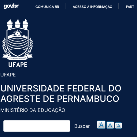
Pular
COMUNICA BR
ACESSO À INFORMAÇÃO
PARTI
para
IR
o
PARA
conteúdo
O
principal
CONTEÚDO
UFAPE
UNIVERSIDADE FEDERAL DO
AGRESTE DE PERNAMBUCO
MINISTÉRIO DA EDUCAÇÃO
Buscar
Buscar