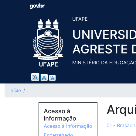
UFAPE
UNIVERSI
AGRESTE 
MINISTÉRIO DA EDUCAÇÃ
Início
Arqu
Acesso à
Informação
01 - Brasão
Acesso à informação
Encarregado