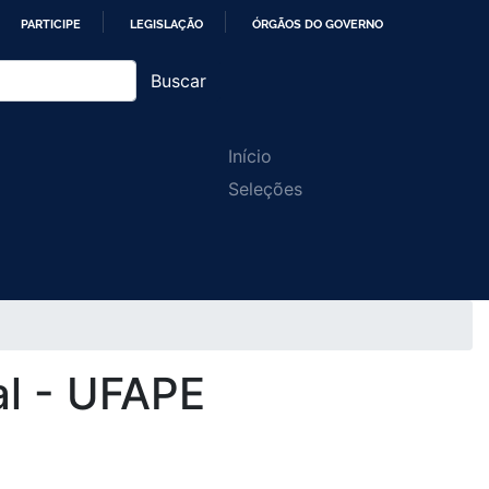
PARTICIPE
LEGISLAÇÃO
ÓRGÃOS DO GOVERNO
Buscar
Main
Início
Seleções
navigation
al - UFAPE