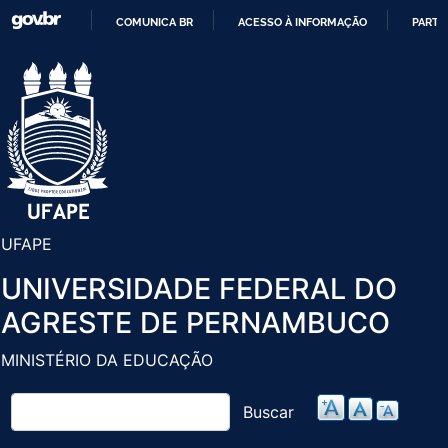
Pular
COMUNICA BR
ACESSO À INFORMAÇÃO
PARTI
para
IR
o
PARA
conteúdo
O
principal
CONTEÚDO
UFAPE
UNIVERSIDADE FEDERAL DO
AGRESTE DE PERNAMBUCO
MINISTÉRIO DA EDUCAÇÃO
Buscar
Buscar