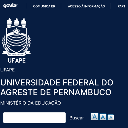
Pular
COMUNICA BR
ACESSO À INFORMAÇÃO
PARTI
para
IR
o
PARA
conteúdo
O
principal
CONTEÚDO
UFAPE
UNIVERSIDADE FEDERAL DO
AGRESTE DE PERNAMBUCO
MINISTÉRIO DA EDUCAÇÃO
Buscar
Buscar