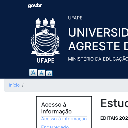
UFAPE
UNIVERSI
AGRESTE 
MINISTÉRIO DA EDUCAÇÃ
Início
Estu
Acesso à
Informação
EDITAIS 20
Acesso à informação
Encarregado