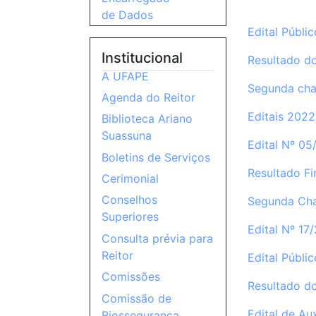
de Dados
Edital Públi
Institucional
Resultado do
A UFAPE
Segunda cha
Agenda do Reitor
Editais 2022
Biblioteca Ariano
Suassuna
Edital Nº 05
Boletins de Serviços
Resultado Fi
Cerimonial
Conselhos
Segunda Ch
Superiores
Edital Nº 1
Consulta prévia para
Reitor
Edital Públi
Comissões
Resultado do
Comissão de
Edital de Au
Biossegurança